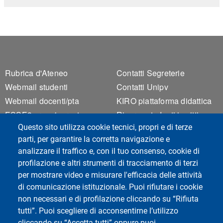
Footer 1
Footer 2
Rubrica d'Ateneo
Contatti Segreterie
Webmail studenti
Contatti Unipv
Webmail docenti/pta
KIRO piattaforma didattica
ESSE3 area riservata
Risorse studenti iscritti
Questo sito utilizza cookie tecnici, propri e di terze
Privacy
parti, per garantire la corretta navigazione e
Accessibilità
analizzare il traffico e, con il tuo consenso, cookie di
Mappa del sito
profilazione e altri strumenti di tracciamento di terzi
Cookie settings
per mostrare video e misurare l'efficacia delle attività
di comunicazione istituzionale. Puoi rifiutare i cookie
non necessari e di profilazione cliccando su “Rifiuta
tutti”. Puoi scegliere di acconsentirne l’utilizzo
cliccando su “Accetta tutti” oppure puoi