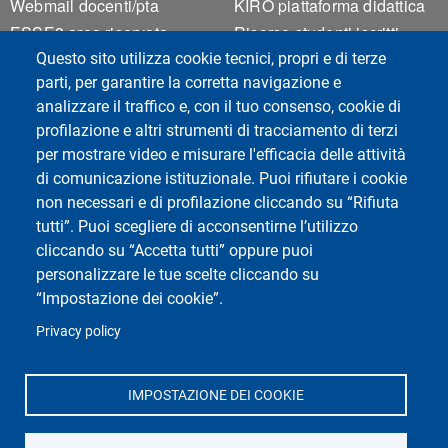
Webmail docenti/pta
KIRO piattaforma didattica
ESSE3 area riservata
Risorse studenti iscritti
Privacy
Questo sito utilizza cookie tecnici, propri e di terze
parti, per garantire la corretta navigazione e
Accessibilità
analizzare il traffico e, con il tuo consenso, cookie di
Mappa del sito
profilazione e altri strumenti di tracciamento di terzi
Cookie settings
per mostrare video e misurare l'efficacia delle attività
di comunicazione istituzionale. Puoi rifiutare i cookie
non necessari e di profilazione cliccando su “Rifiuta
tutti”. Puoi scegliere di acconsentirne l’utilizzo
cliccando su “Accetta tutti” oppure puoi
personalizzare le tue scelte cliccando su
Social di Ateneo
“Impostazione dei cookie”.
Privacy policy
IMPOSTAZIONE DEI COOKIE
Dipartimento di Scienze del Sistema Nervoso e del
Comportamento