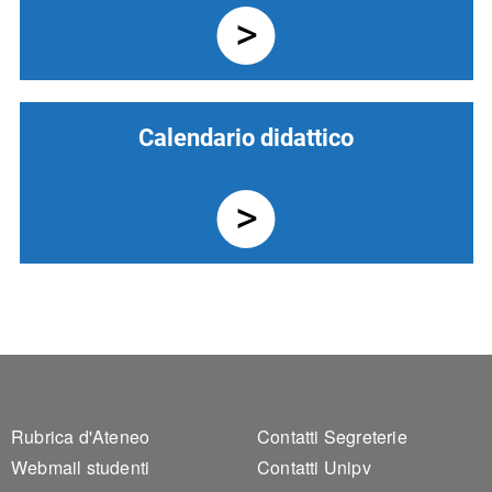
Calendario didattico
Footer 1
Footer 2
Rubrica d'Ateneo
Contatti Segreterie
Webmail studenti
Contatti Unipv